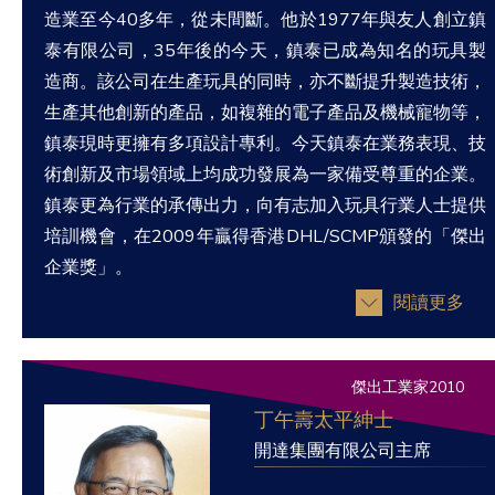
造業至今40多年，從未間斷。他於1977年與友人創立鎮
泰有限公司，35年後的今天，鎮泰已成為知名的玩具製
造商。該公司在生產玩具的同時，亦不斷提升製造技術，
生產其他創新的產品，如複雜的電子產品及機械寵物等，
鎮泰現時更擁有多項設計專利。今天鎮泰在業務表現、技
術創新及市場領域上均成功發展為一家備受尊重的企業。
鎮泰更為行業的承傳出力，向有志加入玩具行業人士提供
培訓機會，在2009年贏得香港DHL/SCMP頒發的「傑出
企業獎」。
閱讀更多
傑出工業家2010
丁午壽太平紳士
開達集團有限公司主席