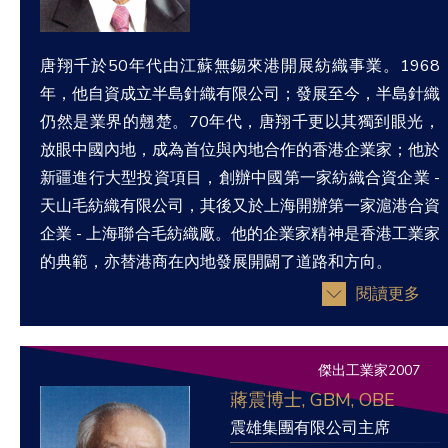
唐翔千於50年代由江蘇無錫來港開展紡織事業。1968
年，他自資成立半島針織有限公司；發展至今，半島針織
仍然是業界的翹楚。70年代，唐翔千更以其獨到眼光，
放眼中國內地，成為首位與內地合作的香港企業家；他於
新疆進行大型投資項目，創辦中國第一家紡織合資企業 -
天山毛紡織有限公司，其後又於上海開辦第一家滬港合資
企業 - 上海聯合毛紡織廠。他的企業家精神是香港工業家
的典範，亦替港商在內地發展開闢了道路和方向。
閱讀更多
傑出工業家2007
蔣震博士, GBM, OBE
震雄集團有限公司主席