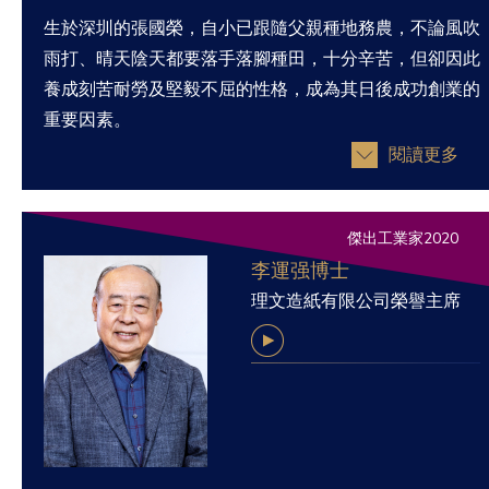
生於深圳的張國榮，自小已跟隨父親種地務農，不論風吹
雨打、晴天陰天都要落手落腳種田，十分辛苦，但卻因此
養成刻苦耐勞及堅毅不屈的性格，成為其日後成功創業的
重要因素。
閱讀更多
傑出工業家2020
李運强博士
理文造紙有限公司榮譽主席