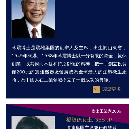
蔣震博士是震雄集團的創辦人及主席，出生於山東省，
1949年來港。1958年蔣震博士以十分有限的資金，毅然
創業，以其鍥而不捨和持之以恆的精神，把一手創立投資
僅200元的震雄機器廠發展成為全球最大的注塑機生產
商，為中國人在工業領域樹立了一個成功的典範。
閱讀更多
傑出工業家2006
楊敏德女士, GBS, JP
溢達集團主席兼行政總裁