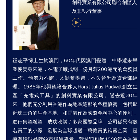
創科實業有限公司聯合創辦人
及非執行董事
鍾志平博士生於澳門，60年代因澳門變遷，中學還未畢
業便隻身來港，在電子廠找到一份月薪200港元的倉務員
工作。他努力不懈，又勤奮學習，不久晉升為貨倉部經
理。1985年他與德籍合夥人Horst Julius Pudwill創立生
產「充電式工具」的創科實業有限公司。過去近30年
來，他們充分利用香港作為地區總部的各種優勢，包括鄰
近珠三角的生產基地，和香港作為國際金融中心的便利，
進行集資融資，成功收購了多家國際品牌。公司從只有數
名員工的小廠，發展為全球超過二萬僱員的跨國企業，是
擁有環球品牌的市場領導者，營業額也從1990年在香港