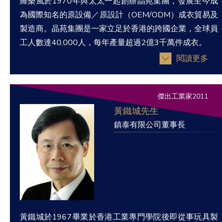
羅樂風於1970年與太太一起創辦晶苑集團，發展至今成
為國際知名的原設備／原設計（OEM/ODM）成衣貿易及
製造商。晶苑集團是一家立足於香港的跨國企業，全球員
工人數達40,000人，每年產量超過2億3千萬件成衣。
閱讀更多
傑出工業家2011
黃鐵城先生
鎮泰有限公司董事長
黃鐵城於1967畢業於香港工業專門學院後即從事玩具製