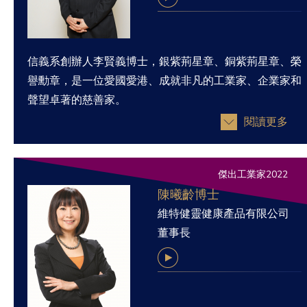
信義系創辦人李賢義博士，銀紫荊星章、銅紫荊星章、榮
譽勳章，是一位愛國愛港、成就非凡的工業家、企業家和
聲望卓著的慈善家。
閱讀更多
傑出工業家2022
陳曦齡博士
維特健靈健康產品有限公司
董事長