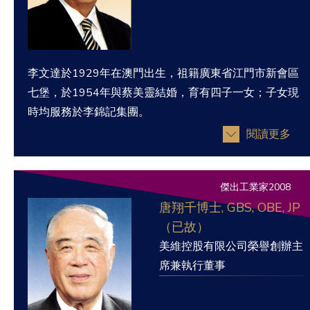
李文達於1929年在澳門出生，祖籍廣東省江門市新會區
七堡，於1954年與蔡美靈結婚，育有四子一女；子女現
時均服務於李錦記集團。
閱讀更多
傑出工業家2008
唐翔千博士, GBS, OBE, JP
（已故）
美維控股有限公司榮譽創辦主
席兼執行董事