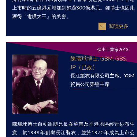
上市時的五億港元增加到超過300億港元。鍾博士也因此
獲得「電鑽大王」的美譽。
閱讀更多
傑出工業家2013
陳瑞球博士, GBM, GBS,
JP（已故）
長江製衣有限公司主席、YGM
貿易公司榮譽主席
陳瑞球博士自幼跟隨兄長在華南及香港地區經營紗布生
意，於1949年創辦長江製衣，並於1970年成為上市公